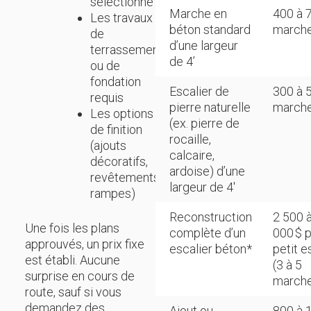
sélectionné
Marche en
400 à 
Les travaux
béton standard
march
de
d’une largeur
terrassement
de 4’
ou de
fondation
Escalier de
300 à 
requis
pierre naturelle
march
Les options
(ex. pierre de
de finition
rocaille,
(ajouts
calcaire,
décoratifs,
ardoise) d’une
revêtements,
largeur de 4′
rampes)
Reconstruction
2 500 
Une fois les plans
complète d’un
000 $ 
approuvés, un prix fixe
escalier béton*
petit e
est établi. Aucune
(3 à 5
surprise en cours de
march
route, sauf si vous
demandez des
Ajout ou
800 à 