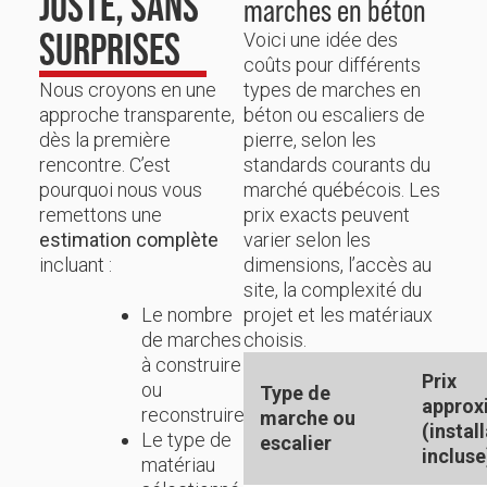
JUSTE, SANS
marches en béton
SURPRISES
Voici une idée des
coûts pour différents
Nous croyons en une
types de marches en
approche transparente,
béton ou escaliers de
dès la première
pierre, selon les
rencontre. C’est
standards courants du
pourquoi nous vous
marché québécois. Les
remettons une
prix exacts peuvent
estimation complète
varier selon les
incluant :
dimensions, l’accès au
site, la complexité du
Le nombre
projet et les matériaux
de marches
choisis.
à construire
Prix
ou
Type de
approx
reconstruire
marche ou
(instal
Le type de
escalier
incluse
matériau