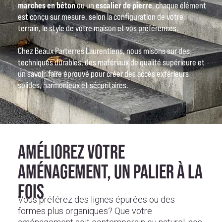
marches en béton
ou un
escalier de pierre
, chaque élément
est conçu sur mesure, selon la configuration de votre
terrain, le style de votre maison et vos préférences.
Chez Beaux Parterres Laurentiens, nous misons sur des
techniques durables, des matériaux de qualité supérieure et
un savoir-faire éprouvé pour créer des accès extérieurs
solides, harmonieux et sécuritaires.
AMÉLIOREZ VOTRE
AMÉNAGEMENT, UN PALIER À LA
FOIS
Vous préférez des lignes épurées ou des
formes plus organiques? Que votre