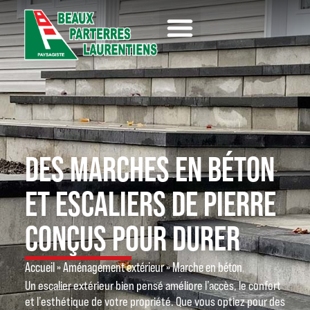
Aménagement extérieur
Service d’excavation
Déneigement de toiture
Service commercial
DES MARCHES EN BÉTON
ET ESCALIERS DE PIERRE
CONÇUS POUR DURER
Accueil
»
Aménagement extérieur
»
Marche en béton
Un escalier extérieur bien pensé améliore l’accès, le confort
et l’esthétique de votre propriété. Que vous optiez pour des