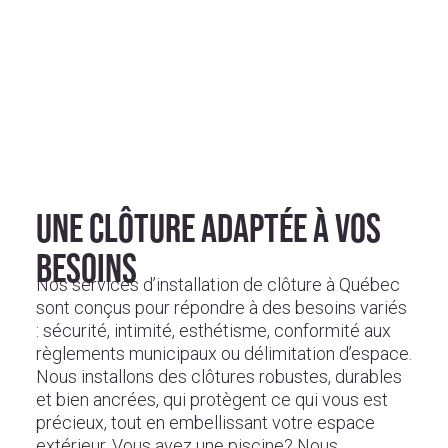
extérieur, notre équipe vous guide à chaque étape, du choix
des matériaux jusqu’à l’installation. Que ce soit pour une
clôture résidentielle ou commerciale, chaque projet est
réalisé avec soin, selon les plus hauts standards de qualité et
de conformité.
UNE CLÔTURE ADAPTÉE À VOS
BESOINS
Nos services d’installation de clôture à Québec
sont conçus pour répondre à des besoins variés
: sécurité, intimité, esthétisme, conformité aux
règlements municipaux ou délimitation d’espace.
Nous installons des clôtures robustes, durables
et bien ancrées, qui protègent ce qui vous est
précieux, tout en embellissant votre espace
extérieur. Vous avez une piscine? Nous