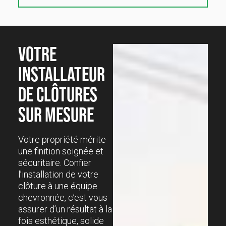
VOTRE
INSTALLATEUR
DE CLÔTURES
SUR MESURE
Votre propriété mérite
une finition soignée et
sécuritaire. Confier
l’installation de votre
clôture à une équipe
chevronnée, c’est vous
assurer d’un résultat à la
fois esthétique, solide